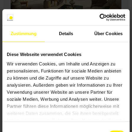
Zustimmung
Details
Über Cookies
Kindersicherheit
Einbruchschutz
Diese Webseite verwendet Cookies
Wir verwenden Cookies, um Inhalte und Anzeigen zu
Bei der Nutzung von innenliegendem
personalisieren, Funktionen für soziale Medien anbieten
zu können und die Zugriffe auf unsere Website zu
Sonnenschutz besteht immer ein gewisses
analysieren. Außerdem geben wir Informationen zu Ihrer
Risiko.
Kleinkinder
könnten sich
an den
Verwendung unserer Website an unsere Partner für
Schnur- und Kettenbedienungen verletzen
.
soziale Medien, Werbung und Analysen weiter. Unsere
Diese müssen deswegen nach DIN EN 13120
Partner führen diese Informationen möglicherweise mit
speziell
gesichert
und außerhalb der
weiteren Daten zusammen, die Sie ihnen bereitgestellt
Reichweite von Kindern gehalten werden.
haben oder die sie im Rahmen Ihrer Nutzung der Dienste
gesammelt haben.
Bei WAREMA ist das Zubehör dafür
bereits
E