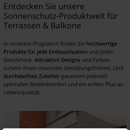
Entdecken Sie unsere
Sonnenschutz-Produktwelt für
Terrassen & Balkone
In unserem Programm finden Sie
hochwertige
Produkte für jede Einbausituation
und jeden
Geschmack.
Attraktive Designs
und Farben
sichern Ihnen maximale Gestaltungsfreiheit. Und
durchdachtes Zubehör
garantiert jederzeit
optimalen Bedienkomfort und ein echtes Plus an
Lebensqualität.