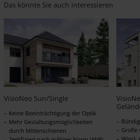
Das könnte Sie auch interessieren
VisioNeo Sun/Single
VisioN
Geländ
Keine Beeinträchtigung der Optik
Bündig
Mehr Gestaltungsmöglichkeiten
Große 
durch Mittenschienen
Wind- 
Zertifiziert nach gültiger Norm (AbP)