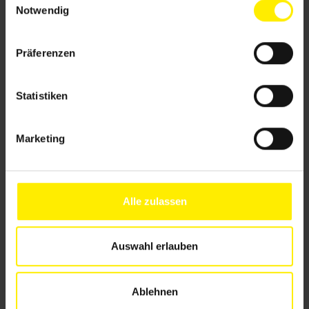
Notwendig
i
n
w
Präferenzen
i
l
l
Statistiken
i
g
Marketing
u
n
g
s
Alle zulassen
a
u
s
Auswahl erlauben
w
a
Ablehnen
h