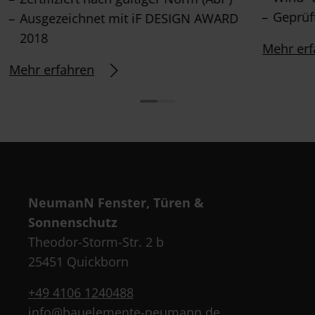
Geprüft
Ausgezeichnet mit iF DESIGN AWARD
2018
Mehr erf
Mehr erfahren
NeumanN Fenster, Türen &
Sonnenschutz
Theodor-Storm-Str. 2 b
25451 Quickborn
+49 4106 1240488
info@bauelemente-neumann.de