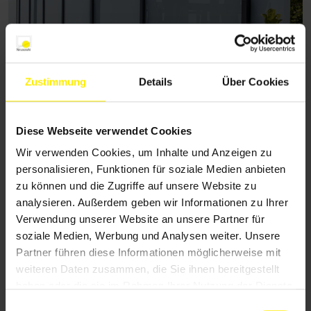
Zustimmung
Details
Über Cookies
Absturzsicherungen bieten
Diese Webseite verwendet Cookies
zuverlässigen Schutz und erhöhen die
Wir verwenden Cookies, um Inhalte und Anzeigen zu
Sicherheit an Fenster, Balkonen oder
personalisieren, Funktionen für soziale Medien anbieten
zu können und die Zugriffe auf unsere Website zu
Treppen für mehr Schutz und
analysieren. Außerdem geben wir Informationen zu Ihrer
Sicherheit im Alltag.
Verwendung unserer Website an unsere Partner für
soziale Medien, Werbung und Analysen weiter. Unsere
Partner führen diese Informationen möglicherweise mit
weiteren Daten zusammen, die Sie ihnen bereitgestellt
haben oder die sie im Rahmen Ihrer Nutzung der Dienste
gesammelt haben.
E