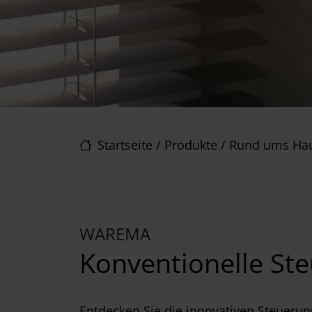
Startseite
/
Produkte
/
Rund ums Ha
WAREMA
Konventionelle St
Entdecken Sie die innovativen Steueru