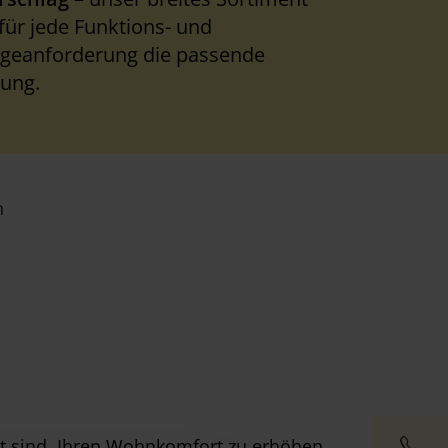
 für jede Funktions- und
geanforderung die passende
ung.
n
gt sind, Ihren Wohnkomfort zu erhöhen