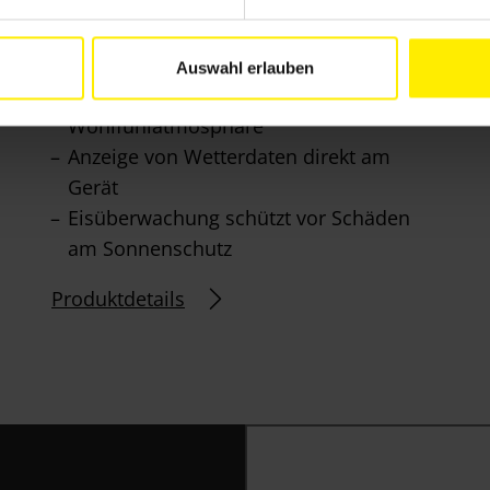
schnelle Inbetriebnahme dank
Quickstart-Menü
Auswahl erlauben
vier Szenen für individuelle
Wohlfühlatmosphäre
Anzeige von Wetterdaten direkt am
Gerät
Eisüberwachung schützt vor Schäden
am Sonnenschutz
Produktdetails