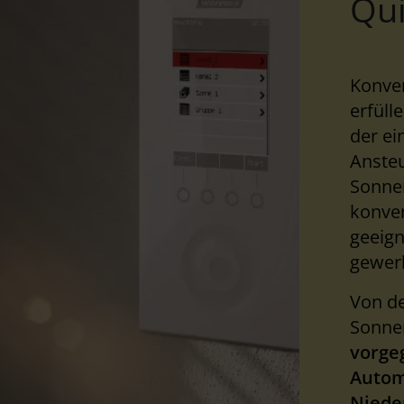
Qu
Konve
erfüll
der ei
Anste
Sonne
konve
geeign
gewerb
Von d
Sonne
vorge
Autom
Niede