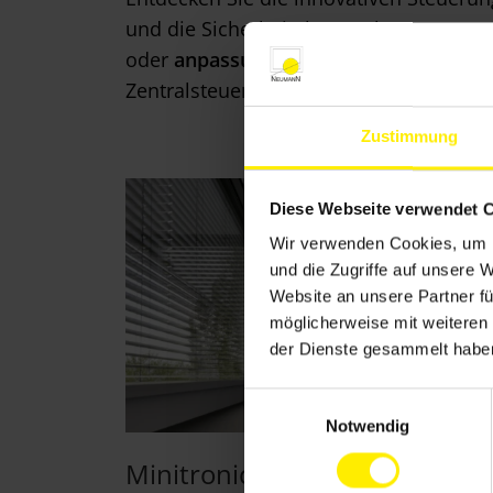
und die Sicherheit Ihres Zuhauses zu 
oder
anpassungsfähige Steuerung bas
Zentralsteuerungssystem.
Zustimmung
Diese Webseite verwendet 
Wir verwenden Cookies, um I
und die Zugriffe auf unsere 
Website an unsere Partner fü
möglicherweise mit weiteren
der Dienste gesammelt habe
E
Notwendig
i
n
Minitronic dialog
w