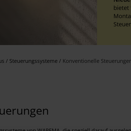
bietet
Monta
Steuer
us
/
Steuerungssysteme
/
Konventionelle Steuerunge
euerungen
ngssysteme von WAREMA, die speziell darauf ausgele