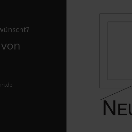
ewünscht?
 von
nn.de