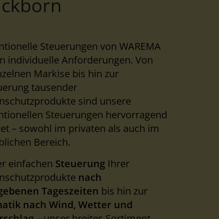
ickborn
ntionelle Steuerungen von WAREMA
en individuelle Anforderungen. Von
nzelnen Markise bis hin zur
uerung tausender
nschutzprodukte sind unsere
ntionellen Steuerungen hervorragend
et – sowohl im privaten als auch im
lichen Bereich.
er einfachen
Steuerung
Ihrer
nschutzprodukte
nach
gebenen Tageszeiten
bis hin zur
atik nach Wind, Wetter und
rschlag
– unser breites Sortiment